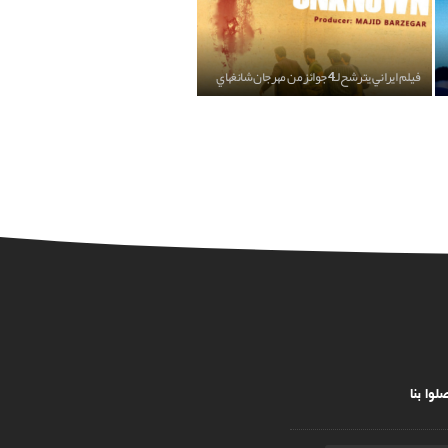
فيلم ايراني يترشح لـ4 جوائز من مهرجان شانغهاي
لوا بنا