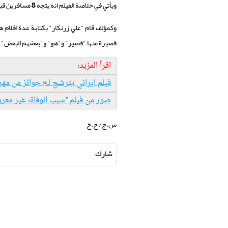
ويأتي في خلاصة الفيلم انه يتجه 8 مسافرين قبل طلوع الشمس من كرمان (جنوب ايران) الى شهداد ووسط الطريق تقع بعض الاحداث التي تمنعهم من السفر.
وكمؤلف قام "علي زرنكار" بكتابة عدة افلام ه
قصيرة منها "قصير" و"هو" و"بعضهم البعض" 
اقرأ المزيد:
فيلم ايراني يترشح لـ4 جوائز من مهرجان شانغهاي
صور من فيلم "سبب الوفاة: غير معر
س.ج/ ح.خ
شارك