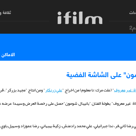
دات
ثقافة 
م2
الاماكن 
شومون" على الشاشة الفضية
ة: غير معروف
" (علت مرك: نا معلوم) من اخراج "
علي زرنكار
" ومن انتاج "مجيد بزركر"، قريب
فاة: غير معروف" بطولة الفنان "بانيبال شومون"حصل على رخصة العرض وسيبدا عرضه على 
لي رضا ثاني فر، ندا جبرائيلي، علي محمد رادمنش، زكية بهبهاني، رضا عموزاد وسهيل باوي.