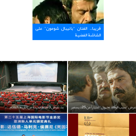
قريبا.. الفنان "بانيبال شومون" على
الشاشة الفضية
عرض "سبب الوفاة: مجهول" اعتباراً من 25 ديسمبر
بدء عرض 3 أفلام جديدة من الأربعاء القادم