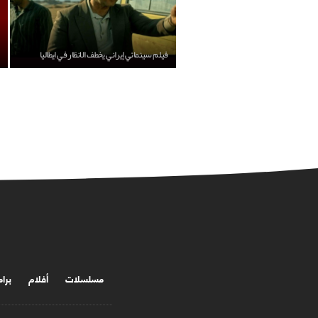
فيلم سينمائي إيراني يخطف الانظار في ايطاليا
مسلسلات
أفلام
برا