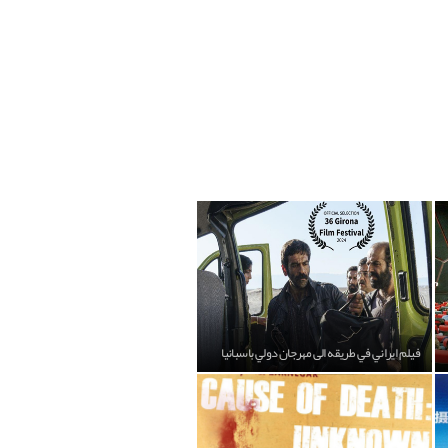
فيلم ايراني في طريقه الى مهرجان دولي باسبانيا