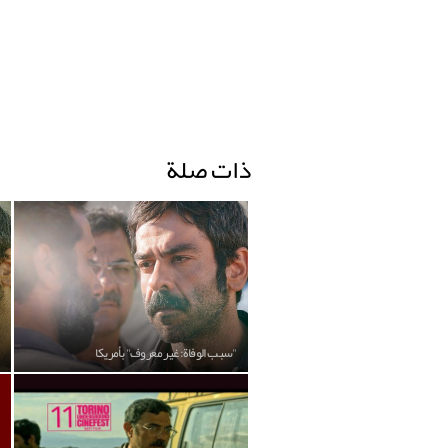
ذات صلة
"سبب الوفاة: غير معروف" بأمريكا