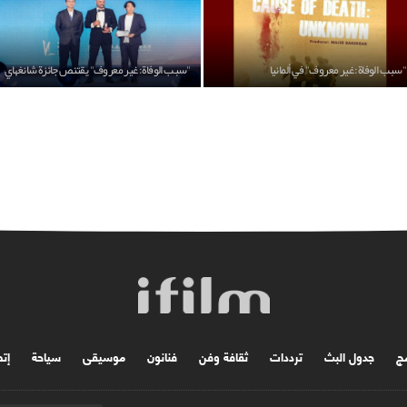
"سبب الوفاة: غير معروف" في ألمانيا
"سبب الوفاة: غير معروف" يقتنص جائزة شانغهاي
مج
جدول البث
ترددات
ثقافة وفن
فنانون
موسیقی
سياحة
إتص