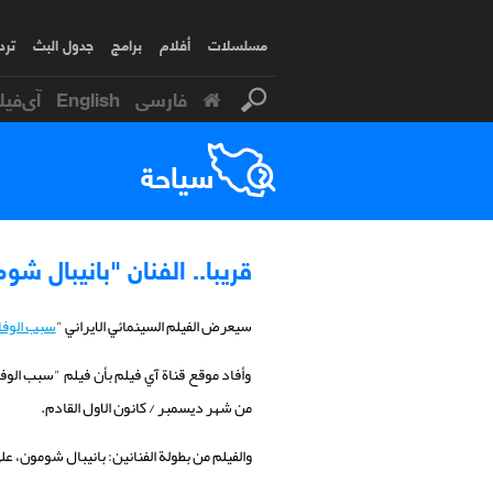
مسلسلات
أفلام
برامج
جدول البث
ترد
فارسی
English
آی‌فیل
سياحة
قريبا.. الفنان "بانيبال 
سيعرض الفيلم السينمائي الايراني "
سبب الوفا
وأفاد موقع قناة آي فيلم بأن فيلم "سبب الو
من شهر ديسمبر / كانون الاول القادم.
والفيلم من بطولة الفنانين: بانيبال شومون، ع