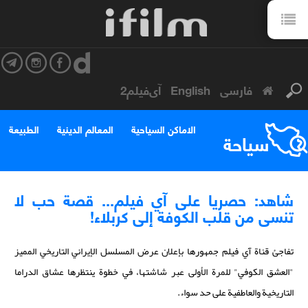
فارسی
English
آی‌فیلم2
الاماكن السياحية
المعالم الدينية
الطبيعة
سياحة
شاهد: حصريا على آي فيلم... قصة حب لا
تنسى من قلب الكوفة إلى كربلاء!
تفاجئ قناة آي فيلم جمهورها بإعلان عرض المسلسل الإيراني التاريخي المميز
"العشق الكوفي" للمرة الأولى عبر شاشتها، في خطوة ينتظرها عشاق الدراما
التاريخية والعاطفية على حد سواء.