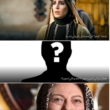
نجمة "كيميا" في مسلسل تاريخي جديد
ممثل ايراني شهير بدور حاكم عراقي (صورة)