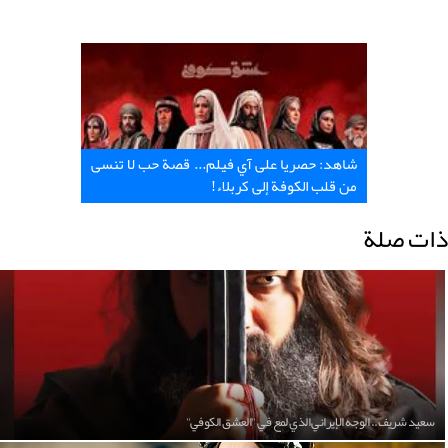
شاهد: حصريا على آي فيلم... قصة حب لا تنسى
من قلب الكوفة إلى كربلاء!
ذات صلة
سعيد شريف.. الوجه الإيراني الذي لمع في "العشق الكوفي"