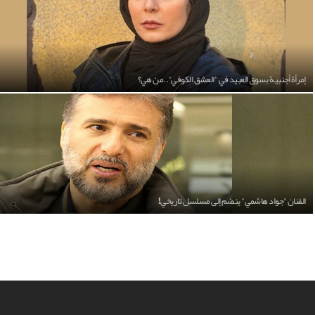
إمرأة أجنبية بسوق العبيد في "العشق الكوفي"..من هي؟
الفنان "جواد هاشمي" ينضم إلى مسلسل تاريخي!