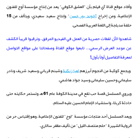
و
أفاد موقع قناة آي فيلم بأن
"العشق الكوفي" يعد من إنتاج مؤسسة أوج للفنون
الإعلامية، ومن إخراج
آخوند بور
حسن
"
وإنتاج سعيد سعيدي، ويتألف من 15
حلقة مدبلجة إلى اللغة العربية الفصحى.
شاهدوا الآن لقطات حصرية من العمل في الفيديو المرفق..وترقبوا قريباً الكشف
عن موعد العرض الرسمي... تابعوا موقع القناة وصفحاتنا على مواقع التواصل
لمعرفة التفاصيل أولاً بأول!
ويجمع كوكبة من النجوم أبرزهم
لعيا زنكنة
وشبنم قرباني وسعيد شريف ونادر
سليماني وحسين سليمانی وسيد جواد هاشمي.
ويروي المسلسل قصة حب تقع في مدينة الكوفة عام 61 هـ وتستمر حكايته حتى
حادثة كربلاء واستشهاد الإمام الحسين عليه السلام.
ويعد المسلسل أحد منتجات مؤسسة "اوج" للفنون الإعلامية، وهو إقتباس حر من
الرواية الشهيرة "حلم منتصف الليل" من تأليف مظفر سالاري.