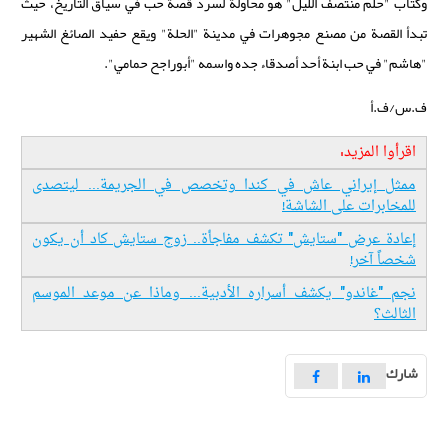
وكتاب "حلم منتصف الليل" هو محاولة لسرد قصة حب في سياق التاريخ، حيث
تبدأ القصة من مصنع مجوهرات في مدينة "الحلة" ويقع حفيد الصائغ الشهير
"هاشم" في حب ابنة أحد أصدقاء جده واسمه "أبوراجح حمامي".
ف.س/ف.أ
اقرأوا المزيد:
ممثل إيراني عاش في كندا وتخصص في الجريمة... ليتصدى
للمخابرات على الشاشة!
إعادة عرض "ستايش" تكشف مفاجأة.. زوج ستايش كاد أن يكون
شخصاً آخر!
نجم "غاندو" يكشف أسراره الأدبية... وماذا عن موعد الموسم
الثالث؟
شارك