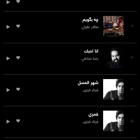
چه بگویم
۲
سالار عقيلي
انا احبك
۳
رضا صادقي
شهر العسل
۴
فرزاد فرزين
قمري
۵
فرزاد فرزين