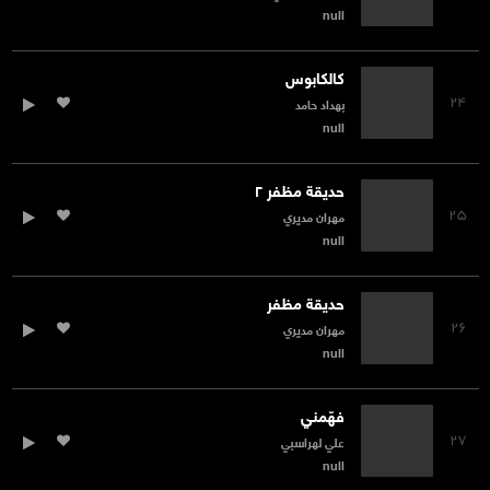
null
كالكابوس
۲۴
بهداد حامد
null
حديقة مظفر ۲
۲۵
مهران مديري
null
حديقة مظفر
۲۶
مهران مديري
null
فهّمني
۲۷
علي لهراسبي
null