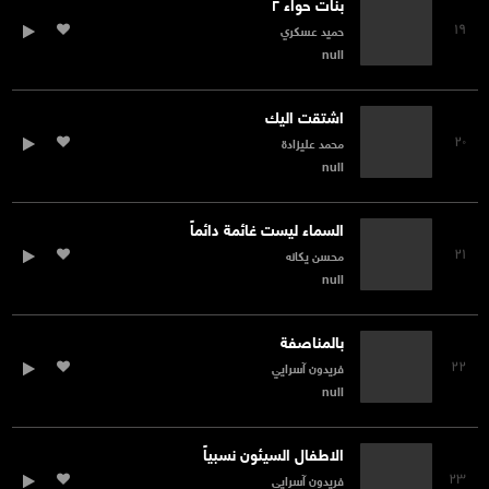
بنات حواء ۲
۱۹
حميد عسكري
null
اشتقت اليك
۲۰
محمد عليزادة
null
السماء ليست غائمة دائماً
۲۱
محسن يكانه
null
بالمناصفة
۲۲
فريدون آسرايي
null
الاطفال السيئون نسبياً
۲۳
فريدون آسرايي