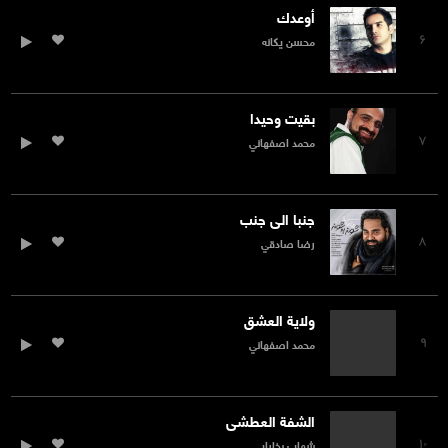
أوعدك
۶
محسن يكانه
بقيت وحيدا
۷
محمد اصفهاني
جنبا الى جنب
۸
رضا صادقي
ولاية العشق
۹
محمد اصفهاني
الشفة العطشى
۱۰
شهاب بخارایي