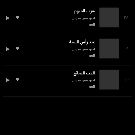
هرب المتهم
۲۸
اميرحسين مدرس
null
عيد رأس السنة
۲۹
اميرحسين مدرس
null
الحب الضائع
۳۰
اميرحسين مدرس
null