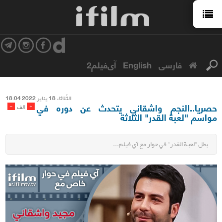
فارسی
English
آی‌فیلم2
الثُلاثاء 18 ینایر 2022 18:04
حصريا..النجم واشقاني يتحدث عن دوره في
-
+
الف
مواسم "لعبة القدر" الثلاثة
بطل "لعبة القدر" في حوار مع آي فيلم...