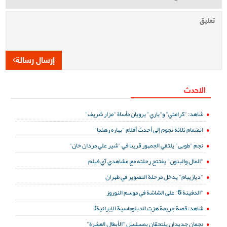
إرسال رسالة
الاحدث
شاهد: "كرامتي" و"ياري" يرويان مأساة "مزار شريف"
انضمام ثلاثة نجوم إلى أحدث أفلام "بهاره رهنما"
نجم "طوبى" يلتقي الجمهور قريبا في "شير علي مردان خان"
"المال والبنون" يفتتح رحلته مع مشاهدي آي فيلم
"ديازيبام" يدخل مرحلة التصوير في طهران
"الدفينة 5" على الشاشة في موسم النوروز
شاهد: قصة جريمة هزت الدبلوماسية الإيرانية!
نجمان جديدان يلتحقان بمسلسل "الأبطال العشرة"