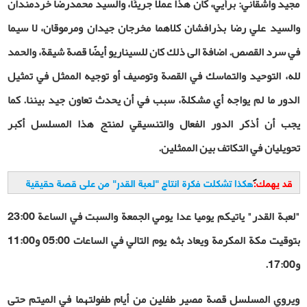
مجيد واشقاني: برأيي، كان هذا عملاً جريئًا، والسيد محمدرضا خردمندان
والسيد علي رضا بذرافشان كلاهما مخرجان جيدان ومرموقان، لا سيما
في سرد القصص. اضافة الى ذلك كان للسيناريو أيضًا قصة شيقة، والحمد
لله، التوحيد والتماسك في القصة وتوصيف أو توجيه الممثل في تمثيل
الدور ما لم يواجه أي مشكلة، سبب في أن يحدث تعاون جيد بيننا. كما
يجب أن أذكر الدور الفعال والتنسيقي لمنتج هذا المسلسل أكبر
تحويليان في التكاتف بين الممثلين.
قد يهمك:
هكذا تشكلت فكرة انتاج "لعبة القدر" من على قصة حقيقية
"لعبة القدر" ياتيكم يوميا عدا يومي الجمعة والسبت في الساعة 23:00
بتوقيت مكة المكرمة ويعاد بثه يوم التالي في الساعات 05:00 و11:00
و17:00.
ويروي المسلسل قصة مصير طفلين من أيام طفولتهما في الميتم حتى