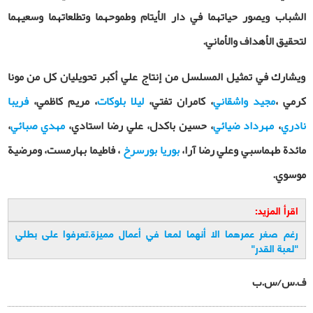
الشباب ويصور حياتهما في دار الأيتام وطموحهما وتطلعاتهما وسعيهما
لتحقيق الأهداف والأماني.
ويشارك في تمثيل المسلسل من إنتاج علي أكبر تحويليان كل من مونا
كرمي ،
مجيد واشقاني
، کامران تفتي،
ليلا بلوکات
، مريم کاظمي،
فريبا
نادري
،
مهرداد ضيائي
، حسين باكدل، علي رضا استادي،
مهدي صبائي
،
مائدة طهماسبي وعلي رضا آرا،
بوريا بورسرخ
، فاطيما بهارمست، ومرضية
موسوي.
اقرأ المزيد:
رغم صغر عمرهما الا أنهما لمعا في أعمال مميزة.تعرفوا على بطلي
"لعبة القدر
"
ف.س/س.ب