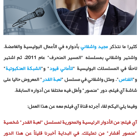
كثيرا ما نتذكر
مجيد واشقاني
بأدواره في الأعمال البوليسية والغامضة.
واشتهر واشقاني بمسلسله "المسير المنحرف" عام 2011، ثم اشتهر
لاحقًا في المسلسلات البوليسية "
للأماني قيود
" و"
الشبكة العنكبوتية
"
و"
القناص
". ومثل واشقاني في مسلسل "
لعبة القدر
" المعروض حاليا على
شاشة آي فيلم، دور "منصور" وأطل فيه مختلفا عن أدواره السابقة.
وفيما يلي اليكم لقاء أجرته قناة آي فيلم معه عن هذا العمل:
آي فيلم: من الأدوار الرئيسية والمحورية لمسلسل "لعبة القدر" شخصية
"منصور أفشار" من تمثيلك. في البداية أخبرنا قليلاً عن هذا الدور