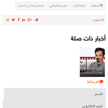
سمات
لعبة القدر
مجيد واشقاني
محمدرضا خردمندان
شارك
أخبار ذات صلة
مخرج "لعبة القدر"
يتحدث لآي فيلم
الرسالة