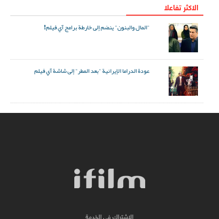
الاکثر تفاعلا
"المال والبنون" ينضم إلى خارطة برامج آي فيلم!
عودة الدراما الإيرانية "بعد المطر" إلى شاشة آي فيلم
الاشتراك في الخدمة