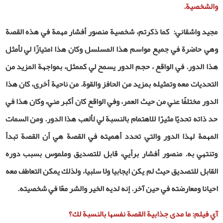
والشخصية.
مجيد واشقاني: كما ذكرتم، شخصية منصور أفشار مهمة في هذه القصة
وهي حاضرة في جميع مواسم هذا المسلسل وكان هذا امتيازًا لي لأمثل
هذا الدور. في الواقع ، حجم الدور يسمح لي كممثل، بمواجهة المزيد من
التحديات معه وتمثيله بمزيد من الحافز والقوة. من ناحية أخرى، كان هذا
الدور مختلفًا عني من حيث العمر، وفي الواقع كان أكبر مني، وكان هذا في
حد ذاته تحديًا مثيرًا للاهتمام بالنسبة لي لألعب هذا الدور. ومن السمات
المهمة لهذا الدور والتي تحدد أهميته في القصة هي أن القصة تبدأ
وتنتهي به. منصور أفشار برأيي، قابل للتصديق وملموس بسبب دوره
القابل للتصديق حيث لم يكن ايجابيا ولا سلبيا، ولذلك يمكن التعاطف معه
احيانا ومعارضته في حين آخر. إنه لديه الخير والشر معًا في شخصيته.
آي فيلم: ما مدى جذابية القصة نفسها بالنسبة لك؟