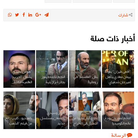
شارك
أخبار ذات صلة
"أفعى طهران" بطولة
"هومن سيدي"
بيمان معادي يتأهل
بطل "العاصمة" في
النجم تنابنده يفوز
يشعل "الحرب
لمهرجان شنغهاي
رومانيا!
بجائزة برازيلية
العالمية الثالثة"
بصورة غريبة..
كلزار وسيدي
النجم غفوريان يودع
نجوم كبار اتجهوا من
يجتمعان بمسلسل
بالفيديو.. كليب رائع
عالم الكوميديا
التمثيل الى الاخراج
جديد
من فيلم "الذهب"
الرسالة