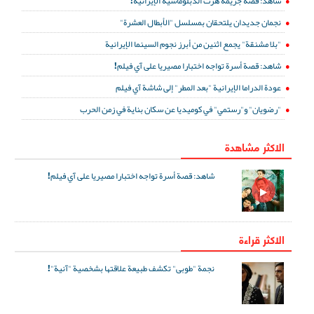
شاهد: قصة جريمة هزت الدبلوماسية الإيرانية!
نجمان جديدان يلتحقان بمسلسل "الأبطال العشرة"
"بلا مشنقة" يجمع اثنين من أبرز نجوم السينما الإيرانية
شاهد: قصة أسرة تواجه اختبارا مصيريا على آي فيلم!
عودة الدراما الإيرانية "بعد المطر" إلى شاشة آي فيلم
"رضويان" و"رستمي" في كوميديا عن سكان بناية في زمن الحرب
الاكثر مشاهدة
شاهد: قصة أسرة تواجه اختبارا مصيريا على آي فيلم!
الاكثر قراءة
نجمة "طوبى" تكشف طبيعة علاقتها بشخصية "آنية"!