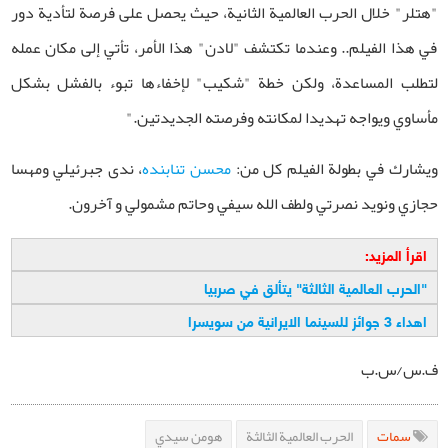
"هتلر" خلال الحرب العالمية الثانية، حيث يحصل على فرصة لتأدية دور
في هذا الفيلم.. وعندما تكتشف "لادن" هذا الأمر، تأتي إلى مكان عمله
لتطلب المساعدة، ولكن خطة "شكيب" لإخفاءها تبوء بالفشل بشكل
مأساوي ويواجه تهديدا لمكانته وفرصته الجديدتين."
ويشارك في بطولة الفيلم كل من:
محسن تنابنده
، ندى جبرئيلي ومهسا
حجازي ونويد نصرتي ولطف الله سيفي وحاتم مشمولي و آخرون.
اقرأ المزيد:
"
الحرب العالمية الثالثة" يتألق في صربيا
اهداء 3 جوائز للسينما الايرانية من سويسرا
ف.س/س.ب
سمات
الحرب العالمية الثالثة
هومن سيدي