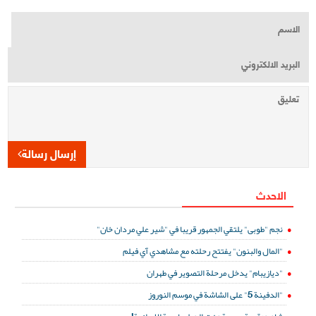
إرسال رسالة
الاحدث
نجم "طوبى" يلتقي الجمهور قريبا في "شير علي مردان خان"
"المال والبنون" يفتتح رحلته مع مشاهدي آي فيلم
"ديازيبام" يدخل مرحلة التصوير في طهران
"الدفينة 5" على الشاشة في موسم النوروز