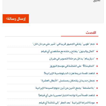
إرسال رسالة
الاحدث
نجم "طوبى" يلتقي الجمهور قريبا في "شير علي مردان خان"
"المال والبنون" يفتتح رحلته مع مشاهدي آي فيلم
"ديازيبام" يدخل مرحلة التصوير في طهران
"الدفينة 5" على الشاشة في موسم النوروز
شاهد: قصة جريمة هزت الدبلوماسية الإيرانية!
نجمان جديدان يلتحقان بمسلسل "الأبطال العشرة"
"بلا مشنقة" يجمع اثنين من أبرز نجوم السينما الإيرانية
شاهد: قصة أسرة تواجه اختبارا مصيريا على آي فيلم!
عودة الدراما الإيرانية "بعد المطر" إلى شاشة آي فيلم