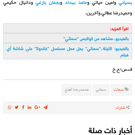
بسياني
وامين حيائي و
حامد بهداد
و
بجمان بازغي
ودانيال حكيمي
وحميدرضا عطائي وآخرين.
اقرأ المزيد:
بالفيديو..مشاهد من كواليس "سمائي"
بالفيديو: الليلة.."سمائي" يحل محل مسلسل "غاندو2" على شاشة آي
فيلم
ف.س/ح.خ
سمات
سمائي
محمدرضا آهنج
شارك
أخبار ذات صلة