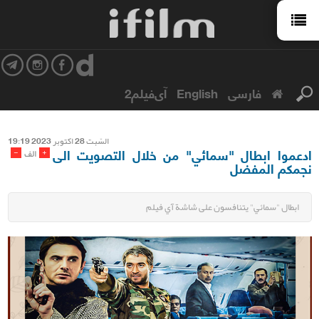
فارسی
English
آی‌فیلم2
السّبت 28 اکتوبر 2023 19:19
ادعموا ابطال "سمائي" من خلال التصويت الى
-
+
الف
نجمكم المفضل
ابطال "سمائي" يتنافسون على شاشة آي فيلم