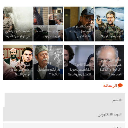
شاهد: آي فيلم
تستجيب لرغبة
أحدث الصور من
"بردیسان" يقتحم
جمهور الدراما
مسلسل عن حياة
أجواء رمضان بقصة
شاهد: كامران تفتي
البوليسية قريبا!
علماء الدين
فريدة من نوعها
في كواليس "الأخوة"
ما هو فرق دوري
علي نصيريان في
نجمة "الأخوة"
اليكم..تغييرات
"الاخوة" و"الفاكهة
تكشف عن تجربة
ما رأيكم بمسلسل
هامة على جدول
المحرمة"؟
التمثيل مع والدها!
"الأخوة"؟
برامج القناة!
الرسالة