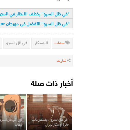
"في ظل السرو" يخطف الأنظار في المجر
"في ظل السرو" الأفضل في مهرجان Golden Cocker البلغاري
سمات
الأوسكار
في ظل السرو
شارك
أخبار ذات صلة
"في ظل السرو".. يقتنص ثالث
فوز "في ظل السرو"
جائزة أوسكار لإيران
بإيطاليا