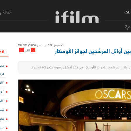
دات
ثقافة 
م2
الخمیس 19 دیسمبر 2024 20:12
ين أوائل المرشحين لجوائز الأوسكار
-
+
الف
الا
نجم
ين أوائل المرشحين لجوائز الأوسكار في فئة أفضل رسوم متحركة قصيرة.
مرد
"ال
"دي
"الدفينة 5" ع
شاه
نجم
"بل