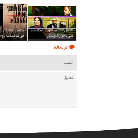
"البطل" يستعد لخوض المنافسة
فيلمان وثائقيان إير
على 3 جواز الأوسكار
في منافسات الأوس
الرسالة