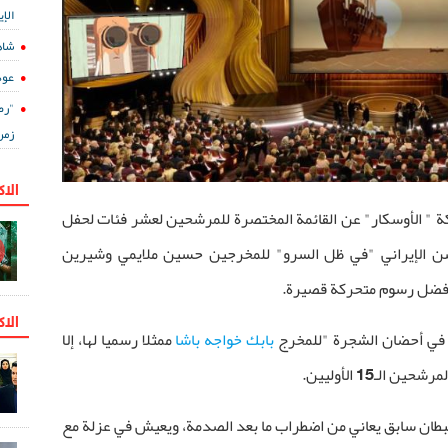
الإي
شاه
عود
"رض
زمن
الا
كة " الأوسكار" عن القائمة المختصرة للمرشحين لعشر فئات لحفل
كار الـ97 حيث الأنيميشن الإيراني "في ظل السرو" للمخرجين حسين ملايمي وشيرين
فضل رسوم متحركة قصيرة.
الاك
 " في أحضان الشجرة "للمخرج
بابك خواجه باشا
ممثلا رسميا لها، إلا
لـ15 الأوليين.
طان سابق يعاني من اضطراب ما بعد الصدمة، ويعيش في عزلة مع