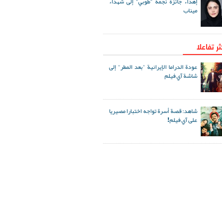
إهداء جائزة نجمة "طوبي" إلى شهداء
ميناب
ثر تفاعلا
عودة الدراما الإيرانية "بعد المطر" إلى
شاشة آي فيلم
شاهد: قصة أسرة تواجه اختبارا مصيريا
على آي فيلم!