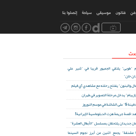
وفن
فنانون
موسیقی
سياحة
إتصلوا بنا
حدث
 "طوبى" يلتقي الجمهور قريبا في "شير علي
ان خان"
مال والبنون" يفتتح رحلته مع مشاهدي آي فيلم
ازيبام" يدخل مرحلة التصوير في طهران
لى الشاشة في موسم النوروز
د: قصة جريمة هزت الدبلوماسية الإيرانية!
ان جديدان يلتحقان بمسلسل "الأبطال العشرة"
ا مشنقة" يجمع اثنين من أبرز نجوم السينما