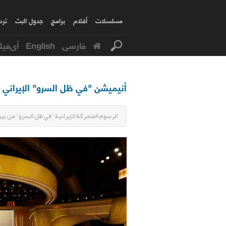
مسلسلات
أفلام
برامج
جدول البث
ترد
فارسی
English
آی‌فیل
أنيميشن "في ظل السرو" الإيراني ب
الرسوم المتحركة الإيرانية "في ظل السرو" من ب