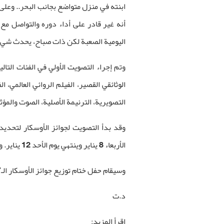
ابنته في منزل متواضع بجانب البحر.. وعلى ال
أنه غير قادر على أداء دوره والتواصل مع اب
اليومية الصعبة لكن ذات صباح، يحدث شيء غ
وتم إجراء التصويت الأولي في الفئات التالي
الوثائقي القصير، الفيلم الروائي العالمي،
التصويرية، الترنيمة الأصلية، الصوت والمؤث
الأربعاء 8 يناير وينتهي يوم الأحد 12 يناير. وسيتم الإعلان عن المرشحين يوم الجمعة 17 يناير.
وسيقام حفل ختام توزيع جوائز الأوسكار الـ97 في الثاني من مارس القادم في مسرح دولبي في هوليوود.
د.ت
اقرأ المزيد: