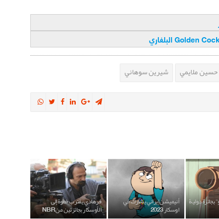
حسين ملايمي
شيرين سوهاني
 بجائزة دولية
أنيميشن إيراني يشارك في
فرهادي يقترب خطوة إلى
اوسكار 2023
الأوسكار بجائزتين من NBR