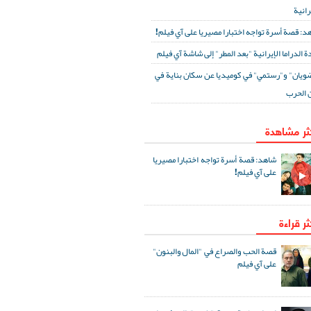
رانية
د: قصة أسرة تواجه اختبارا مصيريا على آي فيلم!
ة الدراما الإيرانية "بعد المطر" إلى شاشة آي فيلم
ويان" و"رستمي" في كوميديا عن سكان بناية في
 الحرب
كثر مشاهدة
شاهد: قصة أسرة تواجه اختبارا مصيريا
على آي فيلم!
ثر قراءة
قصة الحب والصراع في "المال والبنون"
على آي فيلم