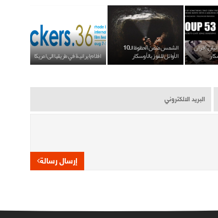
انيان آخران
الشمس ضمن الحظوظ الـ10
كار
الأوائل للفوز بالأوسكار
افلام ايرانية في طريقها الى امريكا
إرسال رسالة