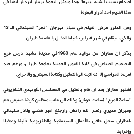
لصدام بسبب الشبه بينهما! هذا وتمثل النجمة بريناز ايزديار ايضا في
هذا الفليم أحد أدوار البطولة.
ومن المقرر عرض الفيلم في سباق مهرجان "فجر" السينمائي الـ 43
والذي سيقام في شهر فبراير/ شباط المقبل بالعاصمة طهران.
يذكر أن عطاران من مواليد عام 1968في مدينة مشهد درس فرع
التصميم الصناعي في كلية الفنون الجميلة بجامعة طهران، ورغم حبه
لفرعه الدراسي إلا أنه اتجه الى التمثيل وكتابة السيناريو والاخراج.
اشتهر عطاران بعد ان قام بالمثيل في المسلسل الكوميدي التلفزيوني
"ساعة المرح" (ساعت خوش) وذلك الى جانب ممثلين كرضا شفيعي جم
ومهران مديري ونصر الله رادش وارجنغ امير فضلي ونادر سليماني
.لعطاران سجل حافل بالأعمال السينمائية والتلفزيونية تأليفا وتمثيلا
وإخراجا.