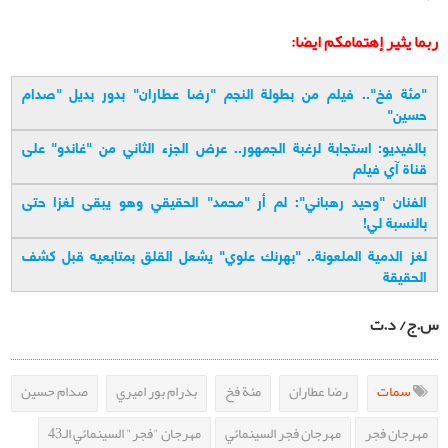
ربما يثير إهتمامكم ايضا:
"
مئة فخ".. فيلم من بطولة النجم "رضا عطاران" بدور بديل "صدام
حسين
"
بالفيديو: استجابة لرغبة الجمهور.. عرض الجزء الثاني من "غاندو" على
قناة آي فيلم
الفنان "وحيد رهباني": لم أر "محمد" الحقيقي وهو يبقى لغزا حتى
بالنسبة لي
!
لغز الدمية الملعونة.. "بهرنك علوي" يشعل القلق بمتابعيه قبل كشف
الحقيقة
س.ج/ د.ت
سمات
رضا عطاران
مئة فخ
بدرام بور اميري
صدام حسين
مهرجان فجر
مهرجان فجر السينمائي
مهرجان "فجر" السينمائي الـ43