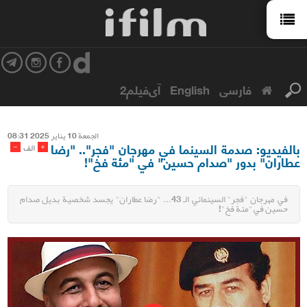
فارسی
English
آی‌فیلم2
الجمعة 10 ینایر 2025 08:31
بالفيديو: صدمة السينما في مهرجان "فجر".. "رضا
-
+
الف
عطاران" بدور "صدام حسين" في "مئة فخ"!
في مهرجان "فجر" السينمائي الـ 43... "رضا عطاران" يجسد شخصية بديل صدام
حسين في "مئة فخ"!