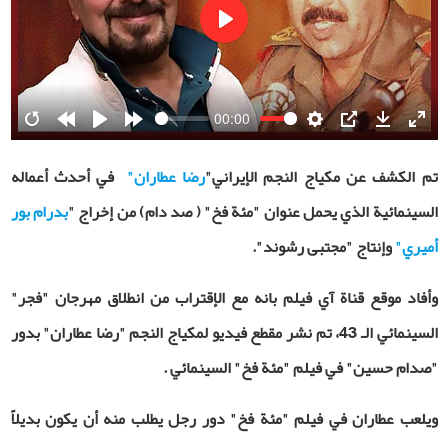
Play
00:00
Restart
Rewind
Play
Forward
Settings
PIP
Download
Ente
10s
10s
fulls
تم الكشف عن مكياج النجم الإيراني"
رضا عطاران"
في أحدث أعماله
السينمائية الذي يحمل عنوان "مئة فخ" ( صد دام) من إخراج "
بدرام بور
أميري"
وإنتاج "مجتبى رشوند".
وأفاد موقع قناة آي فيلم بانه مع الإقتراب من انطلاق مهرجان "فجر"
السينمائي الـ 43، تم نشر مقطع فيديو لمكياج النجم "رضا عطاران" بدور
"صدام حسين" في فيلم "مئة فخ" السينمائي .
ويلعب عطاران في فيلم "مئة فخ" دور رجل يطلب منه أن يكون بديلاً