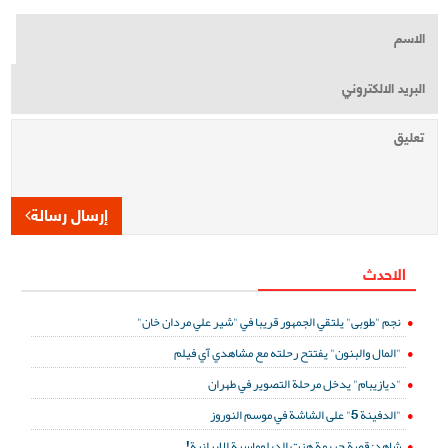
إرسال رسالة
الاحدث
نجم "طوبى" يلتقي الجمهور قريبا في "شير علي مردان خان"
"المال والبنون" يفتتح رحلته مع مشاهدي آي فيلم
"ديازيبام" يدخل مرحلة التصوير في طهران
"الدفينة 5" على الشاشة في موسم النوروز
شاهد: قصة جريمة هزت الدبلوماسية الإيرانية!