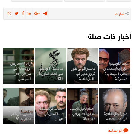
شارك
أخبار ذات صلة
نجما الكوميديا
إزاحة الستار عن
الإيرانية يستعدان
محسن كيائي بدور
منافسة 11 وثائقيا
"روكسانا" في
لتجربة سينمائية
كروي مميز في
على العنقاء البلورية
مهرجان "فجر"
مشتركة
"أقتل اللعبة"
الـ43
السينمائي
"أفلام الجيل الجديد
"هناك، في الساعة
أسماء أفلام "ملامح
صورة بطل "الأخوة"
تفاجئ الجمهور في
ذاتها" انتهى في
الشرق" في فجر
في أحدث اعماله
فجر الـ 38"
طهران
الدولي الـ 36
الرسالة