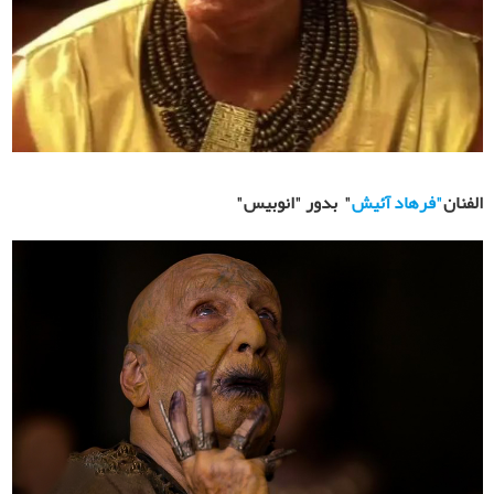
الفنان
"
فرهاد آئیش
"
بدور "انوبيس"