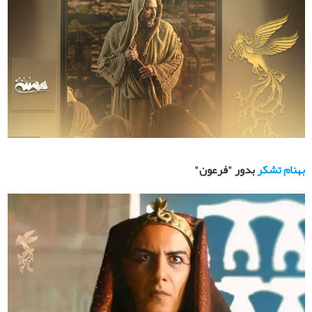
بهنام تشكر
بدور "فرعون"