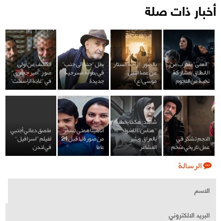
أخبار ذات صلة
"العمى" يقترب من
بالصور: إزاحة الستار
بطل "جنبا إلى جنب"
الكشف عن أولى
الانطلاق بمشاركة
عن عصا النبي
في بطولة مسرحية
صور "أمير جعفري"
نخبة من النجوم
موسى (ع)
جديدة
في "غابة الإسفلت"
شاهد: هکذا يخطف
"هناس" الاضواء
آناهيتا همتي تسخر
ملصق دعائي أجنبي
النجم تشكر في
بالعراق ويثير
من صورة لها قبل 24
لفيلم "اسرافيل"
عمل تاريخي ضخم
المشاعر
عاما
في لندن
الرسالة