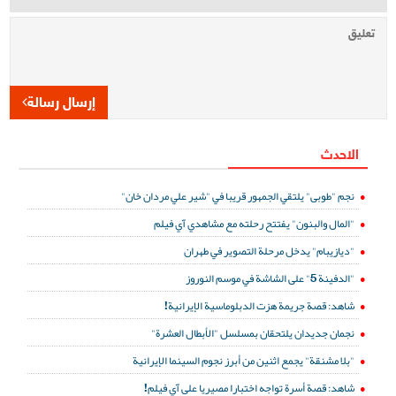
إرسال رسالة
الاحدث
نجم "طوبى" يلتقي الجمهور قريبا في "شير علي مردان خان"
"المال والبنون" يفتتح رحلته مع مشاهدي آي فيلم
"ديازيبام" يدخل مرحلة التصوير في طهران
"الدفينة 5" على الشاشة في موسم النوروز
شاهد: قصة جريمة هزت الدبلوماسية الإيرانية!
نجمان جديدان يلتحقان بمسلسل "الأبطال العشرة"
"بلا مشنقة" يجمع اثنين من أبرز نجوم السينما الإيرانية
شاهد: قصة أسرة تواجه اختبارا مصيريا على آي فيلم!