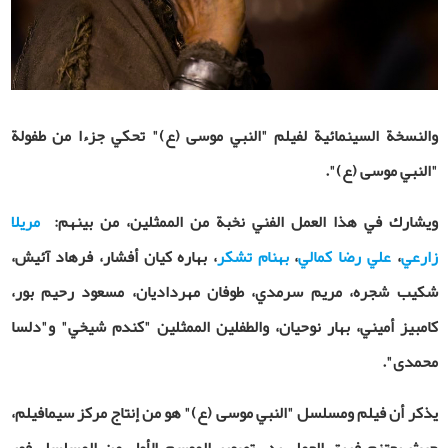
والنسخة السينمائية لفيلم "النبي موسی (ع)" تحكي جزءا من طفولة
"النبي موسى (ع)".
ويشارك في هذا العمل الفني نخبة من الممثلين، من بينهم:
مریلا
زارعي
،
علي رضا کمالي
،
بهنام تشكر
، بهاره كيان أفشار، فرهاد آئیش،
شكيب شجره، مريم سرمدي، طوفان مهرداديان، مسعود رحیم‌ بور،
كامبيز أميني، بهار نوحیان، والطفلين الممثلين "كندم شیخي" و"دلسا
محمدی".
يذكر أن فيلم ومسلسل "النبي موسى (ع)" هو من إنتاج مركز سيمافيلم،