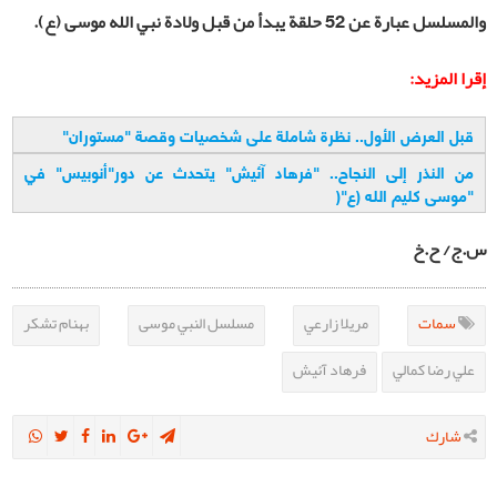
والمسلسل عبارة عن 52 حلقة يبدأ من قبل ولادة نبي الله موسى (ع).
إقرا المزيد:
قبل العرض الأول.. نظرة شاملة على شخصيات وقصة "مستوران
"
من النذر إلى النجاح.. "فرهاد آئیش" يتحدث عن دور"أنوبيس" في
"موسى كليم الله (ع
)"
س.ج/ ح.خ
سمات
مريلا زارعي
مسلسل النبي موسى
بهنام تشكر
علي رضا كمالي
فرهاد آئيش
شارك