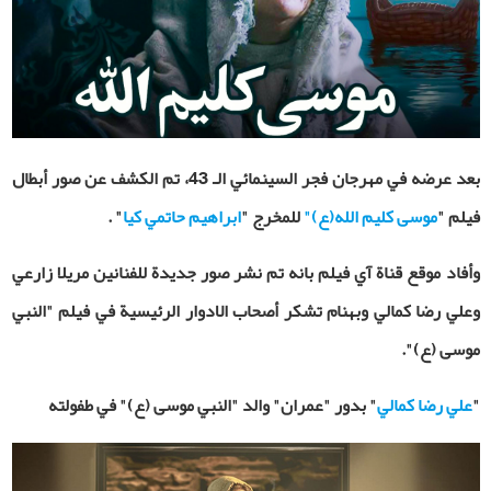
بعد عرضه في مهرجان فجر السينمائي الـ 43، تم الكشف عن صور أبطال
فيلم "
موسى كليم الله(ع)"
للمخرج "
ابراهيم حاتمي كيا
" .
وأفاد موقع قناة آي فيلم بانه تم نشر صور جديدة للفنانين مريلا زارعي
وعلي رضا كمالي وبهنام تشكر أصحاب الادوار الرئيسية في فيلم "النبي
موسى (ع)".
"
علي رضا کمالي
" بدور "عمران" والد "النبي موسى (ع)" في طفولته