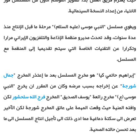
حيث يعتزم فريق العمل بدء تصوير الموسم الأول من المسلسل فور
الانتهاء من إعداد النسخة السينمائية.
ويطوي مسلسل "النبي موسى (عليه السلام)" مرحلة ما قبل الإنتاج منذ
عدة سنوات، وقد تحدث مديرو منظمة الإذاعة والتلفزيون الإيراني مرارا
وتكرارا عن التقنيات الخاصة التي سيتم تقديمها إلى المنظمة مع
المسلسل.
"إبراهيم حاتمي كيا" هو مخرج المسلسل بعد ما إعتذر المخرج "
جمال
شورجة
" عن إخراجه بسبب مرضه وكان من المقرر ان يخرج "النبي
موسى (ع)" مخرج رائعة "يوسف الصديق" المخرج
فرج الله سلحشور
لكن
وافته المنية حيث وقعت المهمة على عاتق المخرج شورجة لكن الآخير
تعرض الى سكتة دماغية مما ادى ذلك الى تأجيل انتاج المسلسل الى ما
بعد تحسن حالته الصحية.