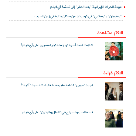
عودة الدراما الإيرانية "بعد المطر" إلى شاشة آي فيلم
"رضويان" و"رستمي" في كوميديا عن سكان بناية في زمن الحرب
الاكثر مشاهدة
شاهد: قصة أسرة تواجه اختبارا مصيريا على آي فيلم!
الاكثر قراءة
نجمة "طوبى" تكشف طبيعة علاقتها بشخصية "آنية"!
قصة الحب والصراع في "المال والبنون" على آي فيلم