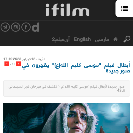
فارسی
English
آی‌فیلم2
الأربعاء 12 فبرایر 2025 17:49
أبطال فيلم "موسى كليم الله(ع)" يظهرون في
-
+
الف
صور جديدة
صور جديدة لأبطال فيلم "موسى كليم الله(ع)" تكشف في مهرجان فجر السينمائي
الـ 43