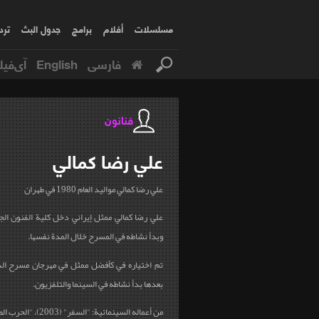
مسلسلات
أفلام
برامج
جدول البث
ترد
فارسی
English
آی‌فیل
فنانون
علي رضا
كمالي
علي رضا كمالي مواليد العام 1980 في طهران
وبدأ نشاطه في المسرح خلال المدة نفسها.
تم اختياره في كأفضل ممثل في مهرجان مسرح ال
بعدها بدأ نشاطه في السينما والتلفزيون.
من أعماله السينمائية: "السفر" (2003)، "الحرب الطفولية" (2004)، "نهاية...