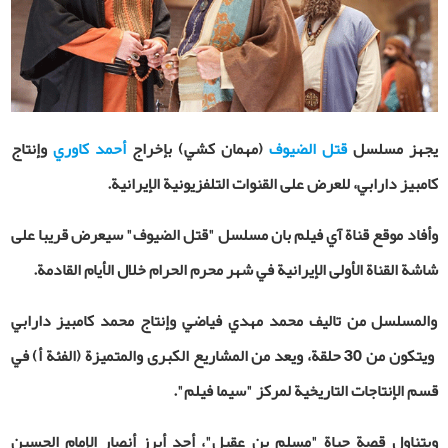
يجهز مسلسل
قتل الضيوف
(مهمان كشي) بإخراج
أحمد كاوري
وإنتاج
كامبيز دارابي، للعرض على القنوات التلفزيونية الإيرانية.
وأفاد موقع قناة آي فيلم بان مسلسل "قتل الضيوف" سيعرض قريبا على
شاشة القناة الأولى الإيرانية في شهر محرم الحرام خلال الأيام القادمة.
والمسلسل من تاليف محمد مهدي فياضي وإنتاج محمد كامبيز دارابي
ويتكون من 30 حلقة، ويعد من المشاريع الكبرى والمتميزة (الفئة أ) في
قسم الإنتاجات التاريخية لمركز "سيما فيلم".
ويتناول قصة حياة "مسلم بن عقيل"، أحد أبرز أنصار الإمام الحسين