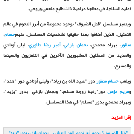
(عليه السلام)، في معالجة درامية ذات طابع ملحمي وروحي.
ويتميز مسلسل "قتل الضيوف" بوجود مجموعة من أبرز النجوم في عالم
التمثيل، الذين أضافوا بعدا حقيقيا لشخصيات المسلسل، منهم
حسام
:
منظور
، بهراد محمدي،
بجمان بازغي
،
أمير رضا دلاوري
، ليلى أوتادي
والعديد من الممثلين المشهورين الآخرين في التلفزيون والسينما
والمسرح.
ويلعب
حسام منظور
دور "عبيد الله بن زياد"، وليلى أوتادي دور "هند"،
و
مريم مؤمن
دور"رقية زوجة مسلم،" وبجمان بازغي بدور "يزيد"،
وبهراد محمدي بدور "مسلم" في هذا المسلسل.
إقرا المزيد:
"
قتل الضيوف" يجمع أبرز نجوم الفن الإيراني .. بجمان بازغي بدور "يزيد
"