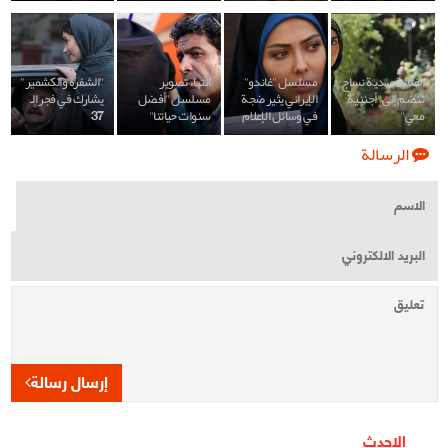
الفنانة مهدية نساج
مسلسل "غاندو"
انتهاء تصوير
"الشفرة والكشمير"
تنضم إلى "أجنبية
الإيراني يثير ضجة
مسلسل "أفضل
يشارك في فجر الـ
معي"
في وسائل الإعلام
سنوات حياتنا"
37
الرسالة
إرسال رسالة
الاحدث