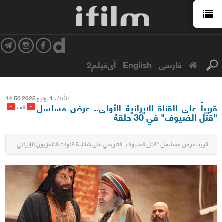
فارسی
English
آی‌فیلم2
الثُلاثاء 1 یولیو 2025 14:50
قريباً على القناة الایرانیة الأولى.. عرض مسلسل
-
+
الف
"قتل الضيوف" في 30 حلقة
قريبا عرض مسلسل "قتل الضيوف" التاريخي على شاشة قنوات التلفزيون الإيراني