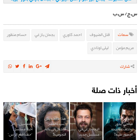
س.ج/ س.ب
سمات
قتل الضيوف
احمد كاوري
بجمان بازغي
حسام منظور
مريم مؤمن
ليلى اوتادي
شارك
أخبار ذات صلة
الفنان "مجيد
هذا مافعله بطل
صالحي" بدور
"سيدة القصر"
بالتفاصيل... اخر
مختلف عما عهده
النجم بازغي في
للإنتقال الى عالم
أخبار مسلسل
الجمهور عليه!
مسلسل جديد
النجومية!
"حفلة قطع الرأس"