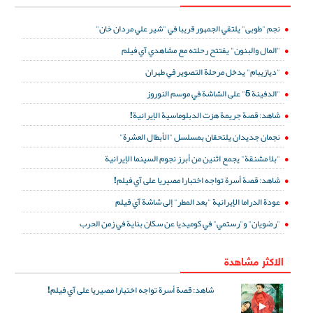
نجم "طوبى" يلتقي الجمهور قريبا في "شير علي مردان خان"
"المال والبنون" يفتتح رحلته مع مشاهدي آي فيلم
"ديازيبام" يدخل مرحلة التصوير في طهران
"الدفينة 5" على الشاشة في موسم النوروز
شاهد: قصة جريمة هزت الدبلوماسية الإيرانية!
نجمان جديدان يلتحقان بمسلسل "الأبطال العشرة"
"بلا مشنقة" يجمع اثنين من أبرز نجوم السينما الإيرانية
شاهد: قصة أسرة تواجه اختبارا مصيريا على آي فيلم!
عودة الدراما الإيرانية "بعد المطر" إلى شاشة آي فيلم
"رضويان" و"رستمي" في كوميديا عن سكان بناية في زمن الحرب
الاكثر مشاهدة
شاهد: قصة أسرة تواجه اختبارا مصيريا على آي فيلم!