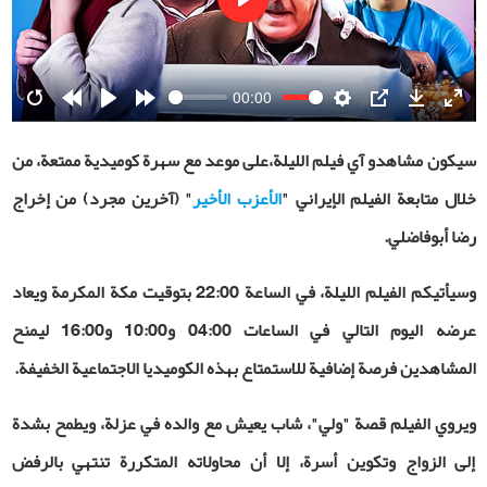
Play
00:00
Restart
Rewind
Play
Forward
Settings
PIP
Download
Ente
10s
10s
fulls
سيكون مشاهدو آي فيلم الليلة،على موعد مع سهرة كوميدية ممتعة، من
خلال متابعة الفيلم الإيراني "
الأعزب الأخير
" (آخرين مجرد) من إخراج
رضا أبوفاضلي.
وسيأتيكم الفيلم الليلة، في الساعة 22:00 بتوقيت مكة المكرمة ويعاد
عرضه اليوم التالي في الساعات 04:00 و10:00 و16:00 ليمنح
المشاهدين فرصة إضافية للاستمتاع بهذه الكوميديا الاجتماعية الخفيفة
.
ويروي الفيلم قصة "ولي"، شاب يعيش مع والده في عزلة، ويطمح بشدة
إلى الزواج وتكوين أسرة، إلا أن محاولاته المتكررة تنتهي بالرفض