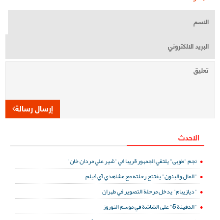
إرسال رسالة
الاحدث
نجم "طوبى" يلتقي الجمهور قريبا في "شير علي مردان خان"
"المال والبنون" يفتتح رحلته مع مشاهدي آي فيلم
"ديازيبام" يدخل مرحلة التصوير في طهران
"الدفينة 5" على الشاشة في موسم النوروز