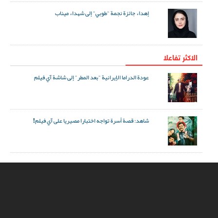
إهداء جائزة نجمة "طوبي" إلى شهداء ميناب
الاکثر تفاعلا
عودة الدراما الإيرانية "بعد المطر" إلى شاشة آي فيلم
شاهد: قصة أسرة تواجه اختبارا مصيريا على آي فيلم!