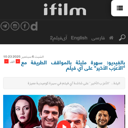
فارسی
English
آی‌فیلم2
السّبت 6 سبتمبر 2025 10:23
بالفيديو: سهرة مليئة بالمواقف الطريفة مع
-
+
الف
"الأعزب الأخير" على آي فيلم
اليلة.. "الأعزب الأخير" على شاشة آي فيلم في سهرة كوميدية مميزة