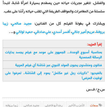
والفشل. تتغير مجريات حياته حين يصطدم بسيارة امرأة شابة، لتبدأ
سلسلة من المغامرات والمواقف الطريفة التي تقلب حياته رأسًا على عقب
.
ويشارك في بطولة الفيلم كل من الفنانين:
مجيد صالحي
،
زيبا
بروفة
،
مريم أمير جلالي
،
أفسر أسدي
،
علي صادقي
،
حميد لولائي
و... .
إقرأ المزيد:
بمناسبة أسبوع الوحدة... الجمهور على موعد مع فيلم يجسد بدايات
الرسالة المحمدية
فنانون ومنشدون يحيون المولد النبوي عبر شاشة آي فيلم العربية
بالفيديو: "ذكريات رجل غير مكتمل" يعود إلى الشاشة.. تعرفوا على
توقيت العرض
!
س.ج/ ف.س
سمات
الأعزب الأخير
رضا أبو فاضلي
مجيد صالحي
زيبا بروفه