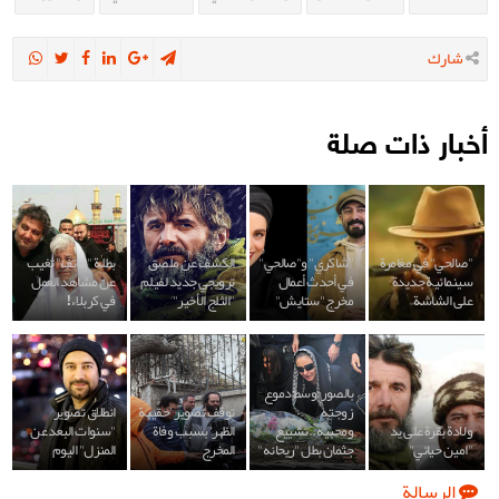
شارك
أخبار ذات صلة
"صالحي" في مغامرة
"شاكري" و"صالحي"
الكشف عن ملصق
بطلة "هاتف" تغيب
سينمائية جديدة
في أحدث أعمال
ترويجي جديد لفيلم
عن مشاهد العمل
على الشاشة
مخرج "ستايش"
"الثلج الأخير"
في كربلاء!
بالصور:وسط دموع
زوجته
توقف تصوير 'حقيبة
انطلاق تصوير
ولادة بقرة على يد
ومحبيه..تشييع
الظهر' بسبب وفاة
"سنوات البعد عن
"امين حيائي"
جثمان بطل "ريحانه"
المخرج
المنزل" اليوم
الرسالة