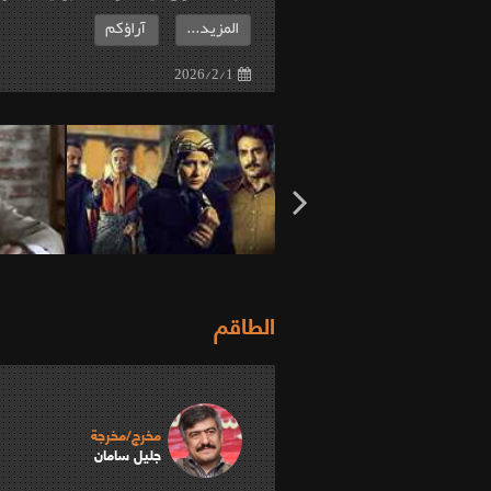
المزيد...
آراؤكم
2026/2/1
الطاقم
مخرج/مخرجة
جليل سامان