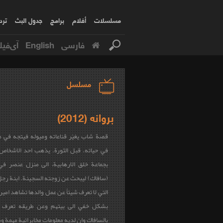
مسلسلات
أفلام
برامج
جدول البث
ترد
فارسی
English
آی‌فیل
مسلسل
بروانه (2012)
قصة شاب يغيّر قناعاته وميوله فيتجه في 
في حياته. قبل الثورة. يذهب احد الاشخاص 
بجماعة خلق الارهابية، الى منزل عنصر في 
(سافاك) ليبحث عن زوجته السجينة. ابنة رجل
التي لا تعرف شيئاً عن عمل والدها تشاهد امي
بشكل خفي الى بيتهم وعن طريقه تعرف عل
بالسافاك وان لديه معلومات مخابراتية مهمة و