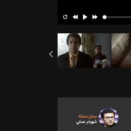
Restart
Rewind
Play
Forward
10s
10s
ممثل/ممثلة
شهرام عبدلي