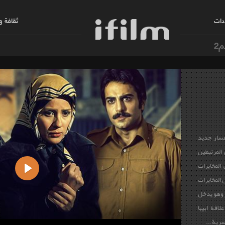
دات
ثقافة 
م2
مسار جديد
المرتبطين
المخابرات
 المخابرات
Play
ر وهو يدخل
اقة ابيها
سرية...