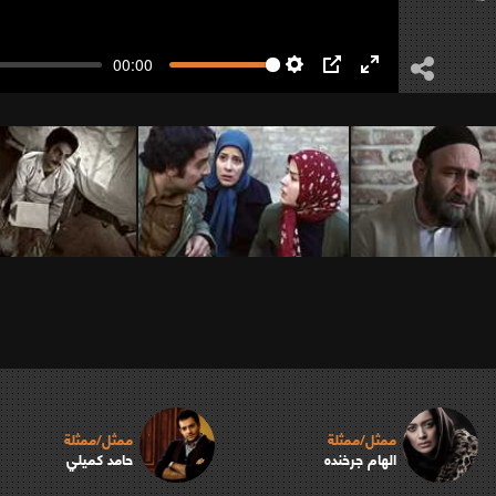
00:00
Settings
PIP
Enter
fullscreen
ممثل/ممثلة
ممثل/ممثلة
الهام جرخنده
حامد كميلي