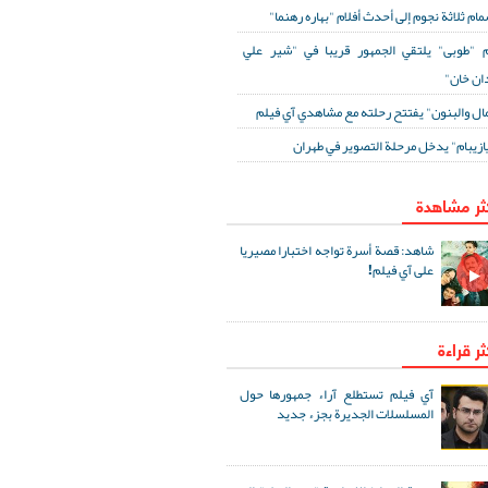
مام ثلاثة نجوم إلى أحدث أفلام "بهاره رهنما"
 "طوبى" يلتقي الجمهور قريبا في "شير علي
ان خان"
مال والبنون" يفتتح رحلته مع مشاهدي آي فيلم
ازيبام" يدخل مرحلة التصوير في طهران
كثر مشاهدة
شاهد: قصة أسرة تواجه اختبارا مصيريا
على آي فيلم!
ثر قراءة
آي فيلم تستطلع آراء جمهورها حول
المسلسلات الجديرة بجزء جديد