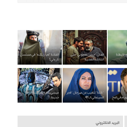
ة لبطلة
الفنان "حسن معجوني" على
الفنانة "لعيا زنكنه" في مسلسل
الشاشة الفضية
تاريخي!
"نائلة" تتغيب عن مهرجان "فجر"
ميسي يدخل مسلسلا ايرانيا
بورم في المخ
السينمائي الـ 41
جديدا