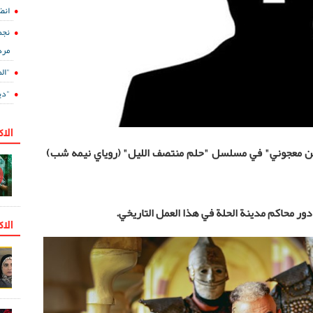
انض
نجم
مرد
"ال
"دي
الا
حسن معجوني" في مسلسل "
حلم منتصف الليل
"
(روياي نيمه شب)
دور محاكم مدينة الحلة في هذا العمل التاريخي.
الاك