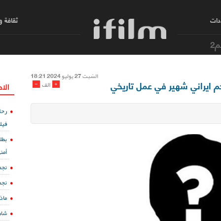
دات
ثقافة 
م2
السّبت 27 یولیو 2024 18:21
جم ايراني شهير في عمل تاريخي
-
+
الف
الا
رحل
فيل
بطل
أمن
نجم
نجم
ماذ
شاه