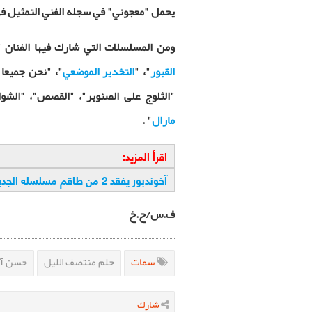
يحمل "معجوني" في سجله الفني التمثيل في
ومن المسلسلات التي شارك فيها الفنان "
القبور
"، "
التخدير الموضعي
"، "نحن جميعا 
"الثلوج على الصنوبر"، "القصص"، "الشوار
مارال
" .
اقرأ المزيد:
آخوندبور يفقد 2 من طاقم مسلسله الجديد
ف.س/ح.خ
سمات
حلم منتصف الليل
حسن آخ
شارك