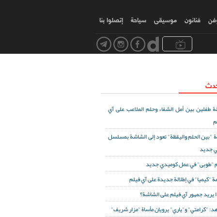
وفن
فنانون
موسیقی
سياحة
إتصلوا بنا
حدث
ة طفلين بين أمل الشفاء وحلم الملاعب على آي
م
ة "بين الحلم واليقظة" تعود إلى الشاشة بمسلسل
ي جديد
 "طوبى" في عمل كوميدي جديد
ة "كيميا" في إطلالة جديدة على آي فيلم
ا يريد جمهور آي فيلم على الشاشة؟
د: "كرامتي" و"ياري" يرويان مأساة "مزار شريف"