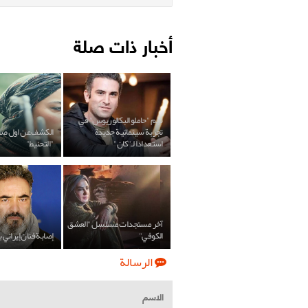
أخبار ذات صلة
نجم "حاملو البكالوريوس" في
تجربة سينمائية جديدة
الكشف عن اول صور
استعدادا لـ"كان"
"التحنيط"
آخر مستجدات مسلسل "العشق
الكوفي"
إصابة فنان إيراني 
الرسالة