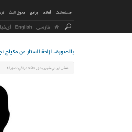
مسلسلات
أفلام
برامج
جدول البث
ترد
فارسی
English
آی‌فیل
بالصورة.. ازاحة الستار عن مكياج ن
ممثل ايراني شهير بدور حاكم عراقي (صورة)