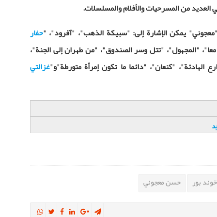
 العديد من المسرحيات والأفلام والمسلسلات.
معجوني" يمكن الإشارة إلى: "سبيكة الذهب"، "آفرود"، "
حفار
معا"، "المجهول"، "تتل وسر الصندوق"، "من طهران إلى الجنة"،
ع الهادئة"، "كنعان"، "دائما ما تكون إمرأة متورطة"و"
غزالتي
وند بور
حسن معجوني